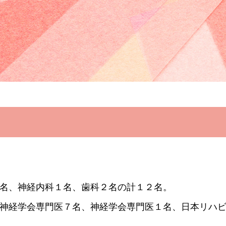
名、神経内科１名、歯科２名の計１２名。
神経学会専門医７名、神経学会専門医１名、日本リハ