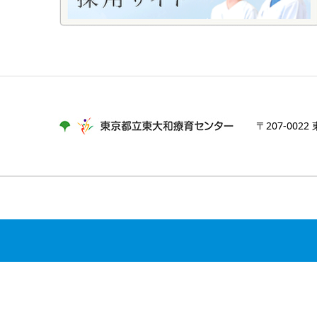
〒207-0